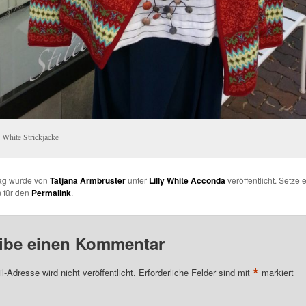
 White Strickjacke
rag wurde von
Tatjana Armbruster
unter
Lilly White Acconda
veröffentlicht. Setze 
 für den
Permalink
.
ibe einen Kommentar
*
l-Adresse wird nicht veröffentlicht.
Erforderliche Felder sind mit
markiert