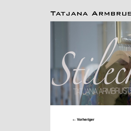
Hauptmenü
Beitragsnavigation
←
Vorheriger