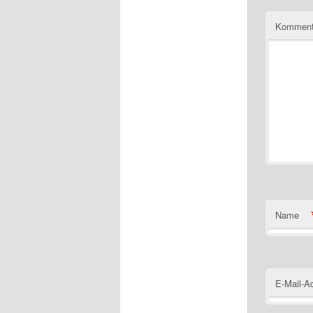
Komment
Name
E-Mail-A