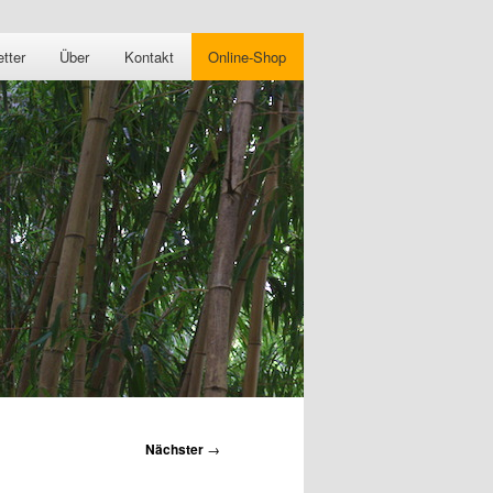
tter
Über
Kontakt
Online-Shop
Zum
primären
Inhalt
springen
Nächster
→