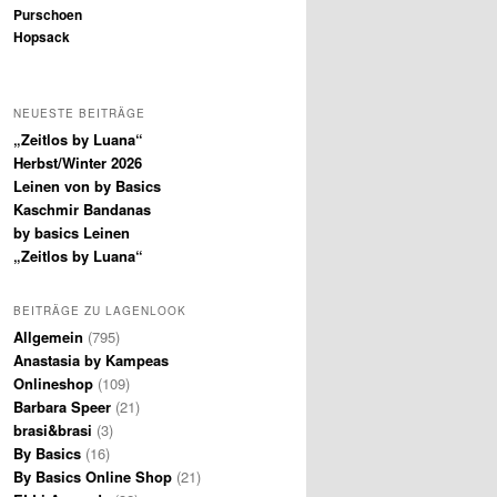
Purschoen
Hopsack
NEUESTE BEITRÄGE
„Zeitlos by Luana“
Herbst/Winter 2026
Leinen von by Basics
Kaschmir Bandanas
by basics Leinen
„Zeitlos by Luana“
BEITRÄGE ZU LAGENLOOK
Allgemein
(795)
Anastasia by Kampeas
Onlineshop
(109)
Barbara Speer
(21)
brasi&brasi
(3)
By Basics
(16)
By Basics Online Shop
(21)