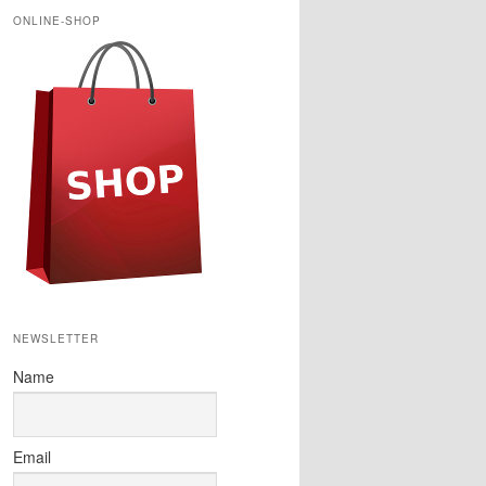
h
ONLINE-SHOP
e
n
NEWSLETTER
Name
Email