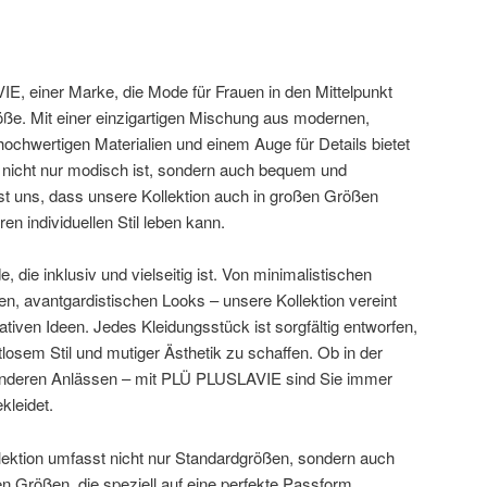
, einer Marke, die Mode für Frauen in den Mittelpunkt
öße. Mit einer einzigartigen Mischung aus modernen,
hochwertigen Materialien und einem Auge für Details bietet
nicht nur modisch ist, sondern auch bequem und
ist uns, dass unsere Kollektion auch in großen Größen
hren individuellen Stil leben kann.
die inklusiv und vielseitig ist. Von minimalistischen
en, avantgardistischen Looks – unsere Kollektion vereint
tiven Ideen. Jedes Kleidungsstück ist sorgfältig entworfen,
osem Stil und mutiger Ästhetik zu schaffen. Ob in der
esonderen Anlässen – mit PLÜ PLUSLAVIE sind Sie immer
kleidet.
llektion umfasst nicht nur Standardgrößen, sondern auch
n Größen, die speziell auf eine perfekte Passform