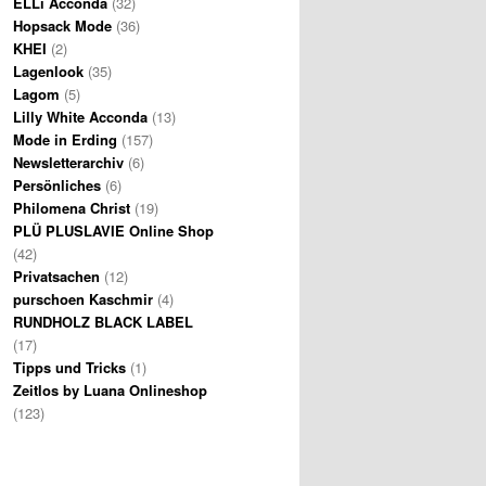
ELLi Acconda
(32)
Hopsack Mode
(36)
KHEI
(2)
Lagenlook
(35)
Lagom
(5)
Lilly White Acconda
(13)
Mode in Erding
(157)
Newsletterarchiv
(6)
Persönliches
(6)
Philomena Christ
(19)
PLÜ PLUSLAVIE Online Shop
(42)
Privatsachen
(12)
purschoen Kaschmir
(4)
RUNDHOLZ BLACK LABEL
(17)
Tipps und Tricks
(1)
Zeitlos by Luana Onlineshop
(123)