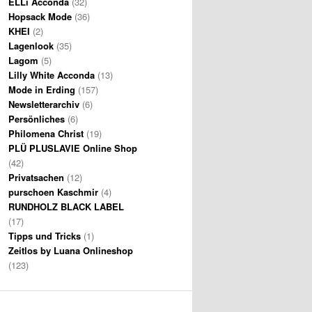
ELLi Acconda
(32)
Hopsack Mode
(36)
KHEI
(2)
Lagenlook
(35)
Lagom
(5)
Lilly White Acconda
(13)
Mode in Erding
(157)
Newsletterarchiv
(6)
Persönliches
(6)
Philomena Christ
(19)
PLÜ PLUSLAVIE Online Shop
(42)
Privatsachen
(12)
purschoen Kaschmir
(4)
RUNDHOLZ BLACK LABEL
(17)
Tipps und Tricks
(1)
Zeitlos by Luana Onlineshop
(123)