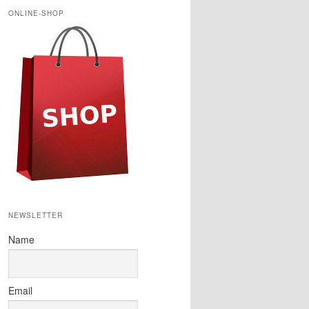
h
ONLINE-SHOP
e
n
NEWSLETTER
Name
Email