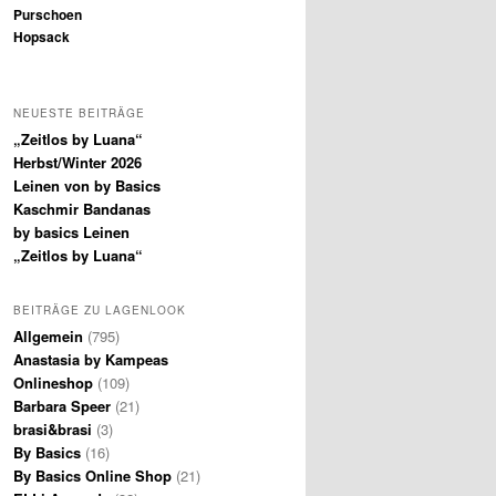
Purschoen
Hopsack
NEUESTE BEITRÄGE
„Zeitlos by Luana“
Herbst/Winter 2026
Leinen von by Basics
Kaschmir Bandanas
by basics Leinen
„Zeitlos by Luana“
BEITRÄGE ZU LAGENLOOK
Allgemein
(795)
Anastasia by Kampeas
Onlineshop
(109)
Barbara Speer
(21)
brasi&brasi
(3)
By Basics
(16)
By Basics Online Shop
(21)