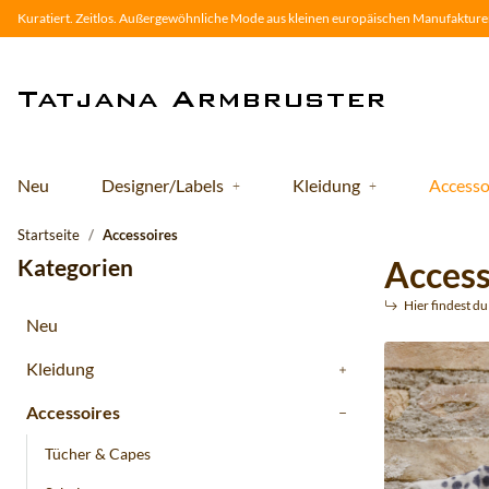
Kuratiert. Zeitlos. Außergewöhnliche Mode aus kleinen europäischen Manufakturen
Neu
Designer/Labels
Kleidung
Accesso
Startseite
Accessoires
Kategorien
Access
Hier findest d
Neu
Kleidung
Accessoires
Tücher & Capes