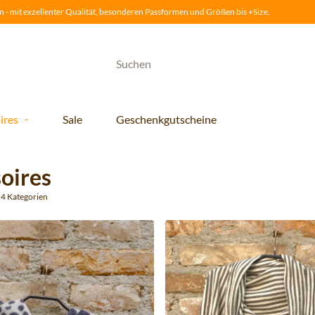
 - mit exzellenter Qualität, besonderen Passformen und Größen bis +Size.
ires
Sale
Geschenkgutscheine
oires
u 4 Kategorien