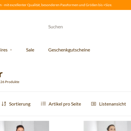
 - mit exzellenter Qualität, besonderen Passformen und Größen bis +Size.
ires
Sale
Geschenkgutscheine
r
u 26 Produkte
Sortierung
Artikel pro Seite
Listenansicht