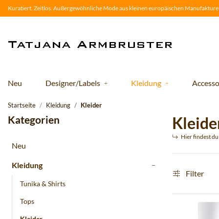
Kuratiert. Zeitlos. Außergewöhnliche Mode aus kleinen europäischen Manufakturen
Neu
Designer/Labels
Kleidung
Accesso
Startseite
Kleidung
Kleider
Kategorien
Kleide
Hier findest d
Neu
Kleidung
Filter
Tunika & Shirts
Tops
Kleider