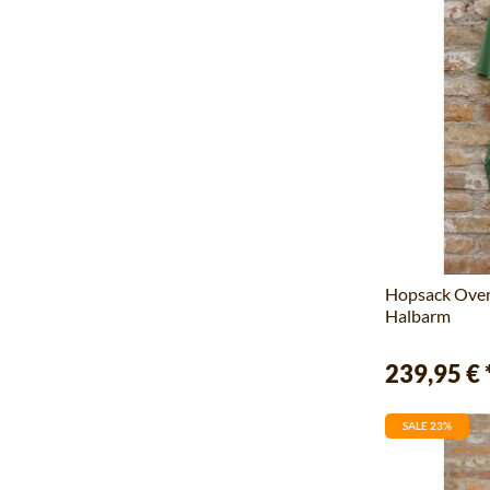
Hopsack Overs
Halbarm
239,95 €
SALE 23%