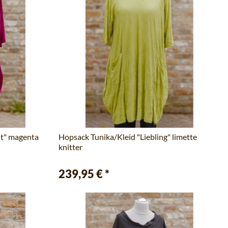
it" magenta
Hopsack Tunika/Kleid "Liebling" limette
knitter
239,95 €
*