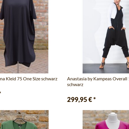
ana Kleid 75 One Size schwarz
Anastasia by Kampeas Overall
schwarz
*
299,95 €
*