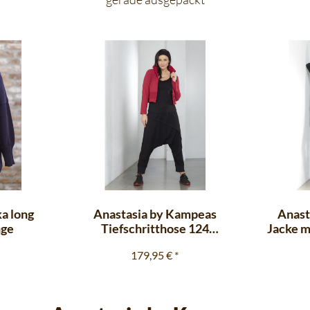
a long
Anastasia by Kampeas
Anast
nge
Tiefschritthose 124
Jacke m
Rippblende schwarz
S
179,95 €
*