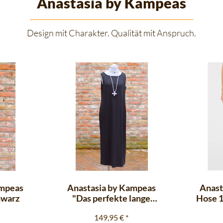
Anastasia by Kampeas
Design mit Charakter. Qualität mit Anspruch.
ampeas
Anastasia by Kampeas
Anast
hwarz
"Das perfekte lange
Hose 1
Schwarze" 175
149,95 €
*