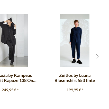
asia by Kampeas
Zeitlos by Luana
it Kapuze 138 One
Blusenshirt 553 tinte
ize schwarz
249,95 €
*
199,95 €
*