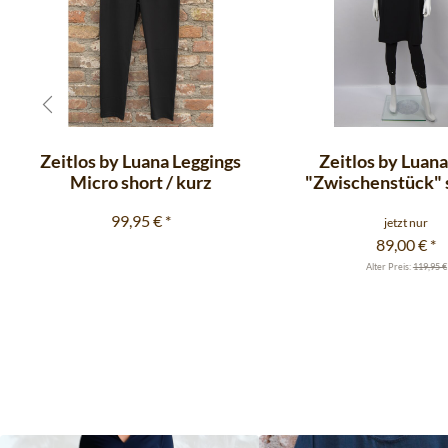
Zeitlos by Luana Leggings
Zeitlos by Luana
Micro short / kurz
"Zwischenstück" 
99,95 €
*
jetzt nur
89,00 €
*
Alter Preis:
119,95 €