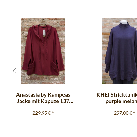
Anastasia by Kampeas
KHEI Stricktunik
Jacke mit Kapuze 137
purple mela
Viskosejersey chilli
229,95 €
*
297,00 €
*