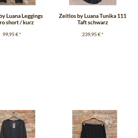
 by Luana Leggings
Zeitlos by Luana Tunika 111
o short / kurz
Taft schwarz
99,95 €
*
239,95 €
*