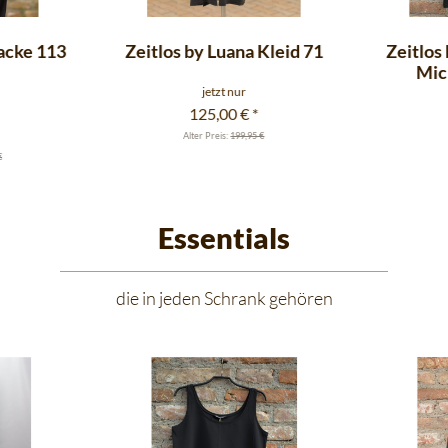
Jacke 113
Zeitlos by Luana Kleid 71
Zeitlos
Micr
jetzt nur
125,00 €
*
Alter Preis:
199,95 €
€
Essentials
die in jeden Schrank gehören