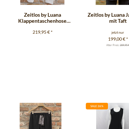
Zeitlos by Luana
Zeitlos by Luana 
Klappentaschenhose
mit Taft
Technojersey weiss
219,95 €
*
jetzt nur
199,00 €
*
Alter Preis:
289,95 
SALE 26%