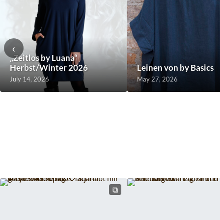
‹
„Zeitlos by Luana“
Herbst/Winter 2026
Leinen von by Basics
July 14, 2026
May 27, 2026
⧉