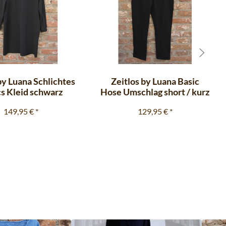
by Luana Schlichtes
Zeitlos by Luana Basic
cs Kleid schwarz
Hose Umschlag short / kurz
149,95 €
*
129,95 €
*