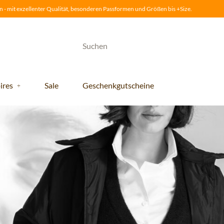
 - mit exzellenter Qualität, besonderen Passformen und Größen bis +Size.
ires
Sale
Geschenkgutscheine