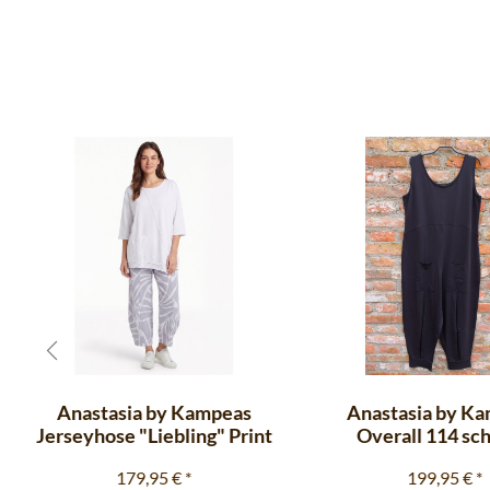
Anastasia by Kampeas
Anastasia by K
Jerseyhose "Liebling" Print
Overall 114 sc
179,95 €
*
199,95 €
*