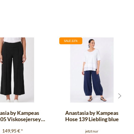
SALE 22%
asia by Kampeas
Anastasia by Kampeas
05 Viskosejersey
Hose 139 Liebling blue
schwarz
149,95 €
*
jetzt nur