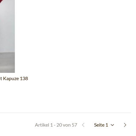
it Kapuze 138
Artikel 1 - 20 von 57
Seite
1