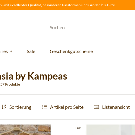
 - mit exzellenter Qualität, besonderen Passformen und Größen bis +Size.
ires
Sale
Geschenkgutscheine
sia by Kampeas
u 57 Produkte
Sortierung
Artikel pro Seite
Listenansicht
TOP