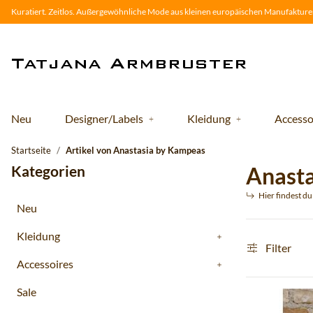
Kuratiert. Zeitlos. Außergewöhnliche Mode aus kleinen europäischen Manufakturen
Neu
Designer/Labels
Kleidung
Accesso
Startseite
Artikel von Anastasia by Kampeas
Kategorien
Anasta
Hier findest d
Neu
Kleidung
Filter
Accessoires
Sale