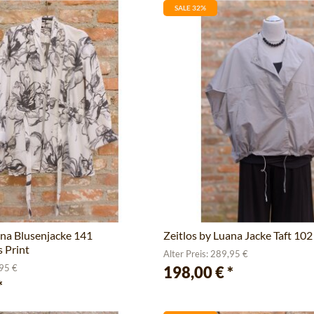
SALE 32%
ana Blusenjacke 141
Zeitlos by Luana Jacke Taft 102
 Print
Alter Preis: 289,95 €
,95 €
198,00 €
*
*