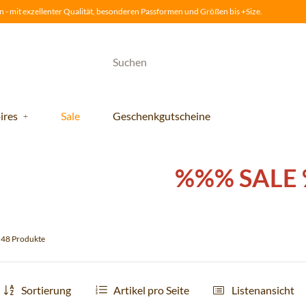
 - mit exzellenter Qualität, besonderen Passformen und Größen bis +Size.
ires
Sale
Geschenkgutscheine
%%% SALE
u 48 Produkte
Sortierung
Artikel pro Seite
Listenansicht