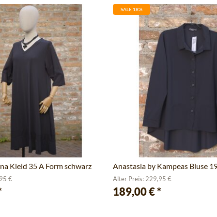
SALE 18%
ana Kleid 35 A Form schwarz
Anastasia by Kampeas Bluse 1
,95 €
Alter Preis: 229,95 €
*
189,00 €
*