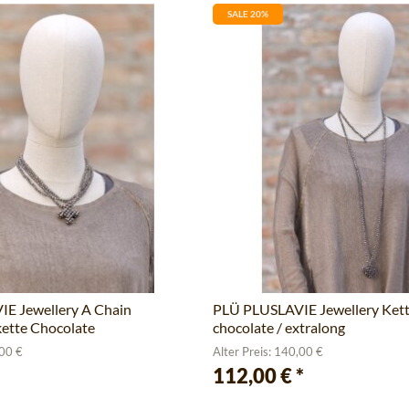
SALE 20%
E Jewellery A Chain
PLÜ PLUSLAVIE Jewellery Kett
ette Chocolate
chocolate / extralong
,00 €
Alter Preis: 140,00 €
112,00 €
*