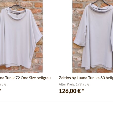
ana Tunik 72 One Size hellgrau
Zeitlos by Luana Tunika 80 hell
,95 €
Alter Preis: 179,95 €
*
126,00 €
*