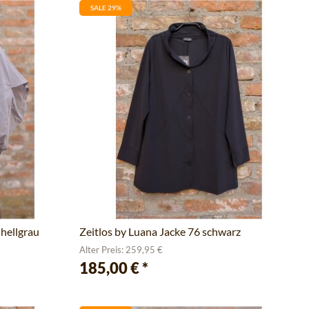
SALE 29%
 hellgrau
Zeitlos by Luana Jacke 76 schwarz
Alter Preis: 259,95 €
185,00 €
*