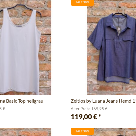
SALE 30%
na Basic Top hellgrau
Zeitlos by Luana Jeans Hemd 1
95 €
Alter Preis: 169,95 €
119,00 €
*
SALE 30%