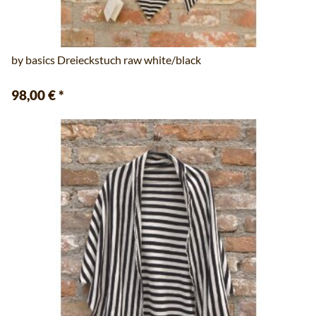
by basics Dreieckstuch raw white/black
98,00 €
*