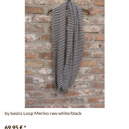
by basics Loop Merino raw white/black
69,95 €
*