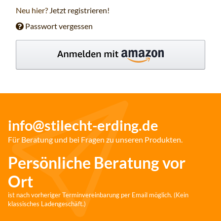
Neu hier?
Jetzt registrieren!
Passwort vergessen
info@stilecht-erding.de
Für Beratung und bei Fragen zu unseren Produkten.
Persönliche Beratung vor
Ort
ist nach vorheriger Terminvereinbarung per Email möglich. (Kein
klassisches Ladengeschäft.)