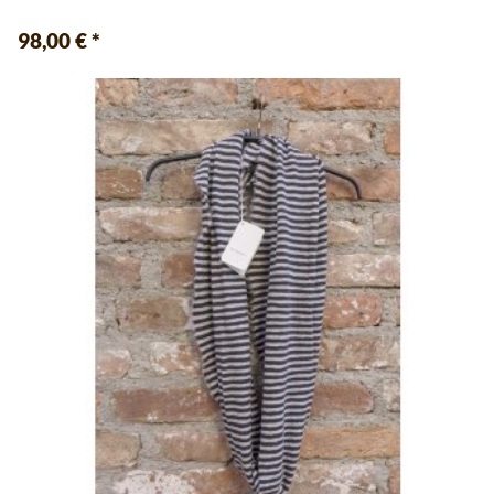
98,00 €
*