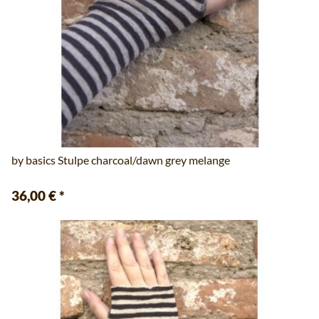
by basics Stulpe charcoal/dawn grey melange
36,00 €
*