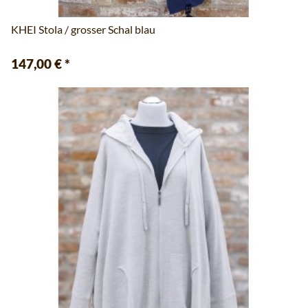
KHEI Stola / grosser Schal blau
147,00 €
*