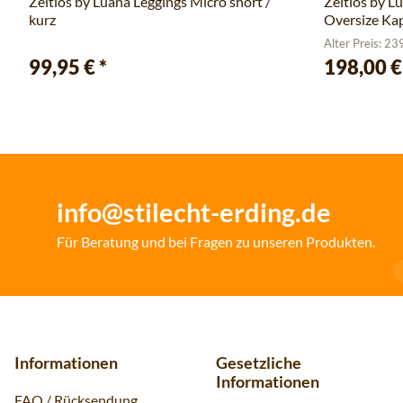
Zeitlos by Luana Leggings Micro short /
Zeitlos by L
kurz
Oversize Ka
Alter Preis: 23
99,95 €
*
198,00 
info@stilecht-erding.de
Für Beratung und bei Fragen zu unseren Produkten.
Informationen
Gesetzliche
Informationen
FAQ / Rücksendung