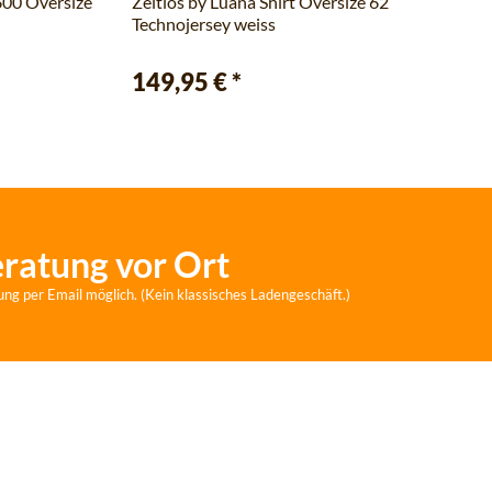
600 Oversize
Zeitlos by Luana Shirt Oversize 62
Technojersey weiss
149,95 €
*
eratung vor Ort
ung per Email möglich. (Kein klassisches Ladengeschäft.)