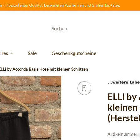
 - mit exzellenter Qualität, besonderen Passformen und Größen bis +Size.
ires
Sale
Geschenkgutscheine
ELLi by Acconda Basis Hose mit kleinen Schlitzen
ELLi by
kleinen
(Herste
Artikelnummer: