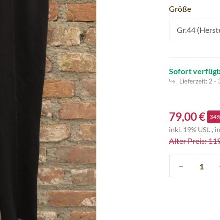
Größe
Gr.44 (Herst
Sofort verfüg
Lieferzeit:
2 -
79,00 €
34
inkl. 19% USt. , i
Alter Preis: 11