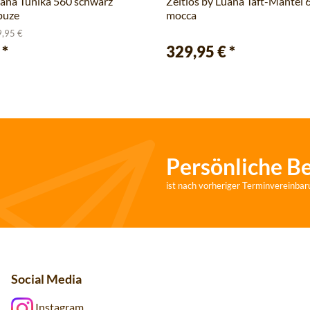
uana Tunika 560 schwarz
Zeitlos by Luana Taft-Mantel 
puze
mocca
9,95 €
€
*
329,95 €
*
Persönliche B
ist nach vorheriger Terminvereinbar
Social Media
Instagram