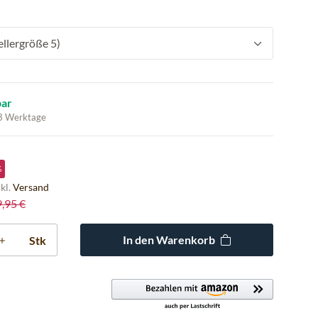
ellergröße 5)
bar
 3 Werktage
%
nkl.
Versand
9,95 €
In den Warenkorb
Stk