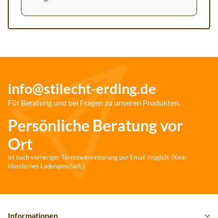
info@stilecht-erding.de
Für Beratung und bei Fragen zu unseren Produkten.
Persönliche Beratung vor
Ort
ist nach vorheriger Terminvereinbarung per Email möglich. (Kein
klassisches Ladengeschäft.)
Informationen