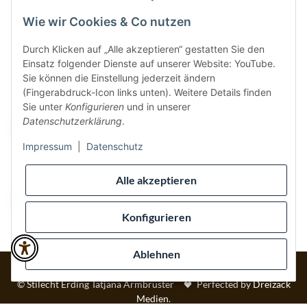
Wie wir Cookies & Co nutzen
Durch Klicken auf „Alle akzeptieren“ gestatten Sie den
Einsatz folgender Dienste auf unserer Website: YouTube.
Vertrag widerrufen
Sie können die Einstellung jederzeit ändern
(Fingerabdruck-Icon links unten). Weitere Details finden
Sicher bezahlen via:
Sie unter
Konfigurieren
und in unserer
Datenschutzerklärung
.
Impressum
|
Datenschutz
Wir versenden via:
Alle akzeptieren
Konfigurieren
Ablehnen
* Alle Preise inkl. gesetzlicher USt., inkl.
Versand
© Stilecht Erding Tatjana Armbruster
Perfected by
Dreizack
Medien
.