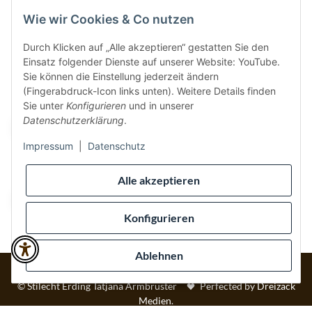
Wie wir Cookies & Co nutzen
Durch Klicken auf „Alle akzeptieren“ gestatten Sie den
Einsatz folgender Dienste auf unserer Website: YouTube.
Vertrag widerrufen
Sie können die Einstellung jederzeit ändern
(Fingerabdruck-Icon links unten). Weitere Details finden
Sicher bezahlen via:
Sie unter
Konfigurieren
und in unserer
Datenschutzerklärung
.
Impressum
|
Datenschutz
Wir versenden via:
Alle akzeptieren
Konfigurieren
Ablehnen
* Alle Preise inkl. gesetzlicher USt., inkl.
Versand
© Stilecht Erding Tatjana Armbruster
Perfected by
Dreizack
Medien
.