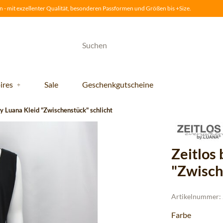
 - mit exzellenter Qualität, besonderen Passformen und Größen bis +Size.
ires
Sale
Geschenkgutscheine
by Luana Kleid "Zwischenstück" schlicht
Zeitlos
"Zwisch
Artikelnummer:
Farbe