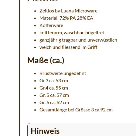
Zeitlos by Luana Microware
Material: 72% PA 28% EA
Kofferware
knitterarm, waschbar, bügelfrei
ganzjährig tragbar und unverwüstlich
weich und fliessend im Griff
Maße (ca.)
Brustweite ungedehnt
Gr.3 ca. 53 cm
Gr.4 ca. 55 cm
Gr. 5 ca. 57 cm
Gr. 6 ca. 62 cm
Gesamtlänge bei Grösse 3 ca.92 cm
Hinweis