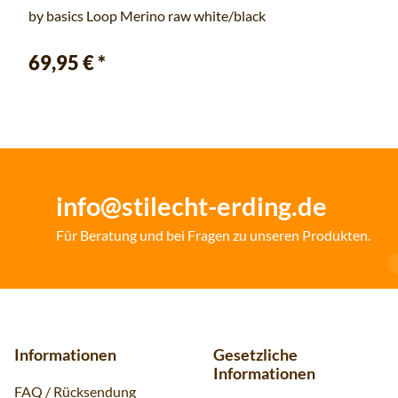
by basics Loop Merino raw white/black
69,95 €
*
info@stilecht-erding.de
Für Beratung und bei Fragen zu unseren Produkten.
Informationen
Gesetzliche
Informationen
FAQ / Rücksendung