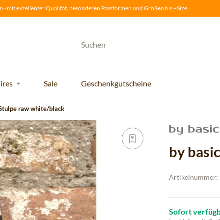
 - mit exzellenter Qualität, besonderen Passformen und Größen bis +Size.
ires
Sale
Geschenkgutscheine
 Stulpe raw white/black
by basi
Artikelnummer:
Sofort verfüg