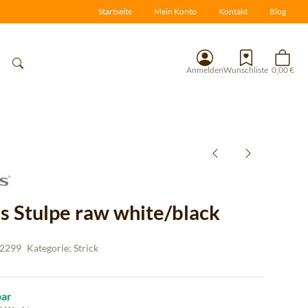
Startseite
Mein Konto
Kontakt
Blog
Anmelden
Wunschliste
0,00 €
cs Stulpe raw white/black
2299
Kategorie:
Strick
bar