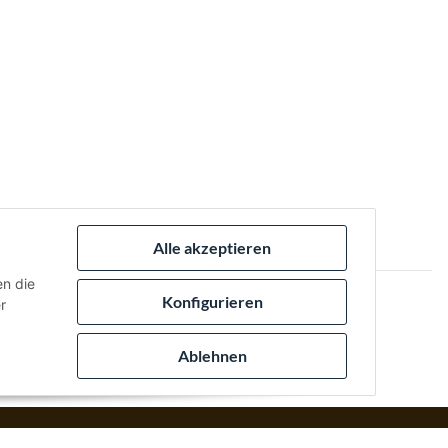
Alle akzeptieren
en die
Konfigurieren
r
 via:
Ablehnen
izack Medien
.
Powered by
JTL-Shop