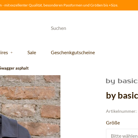
 - mit exzellenter Qualität, besonderen Passformen und Größen bis +Size.
ires
Sale
Geschenkgutscheine
 Swagger asphalt
by basi
Artikelnummer:
Größe
Bitte wählen 