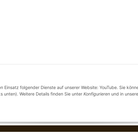
den Einsatz folgender Dienste auf unserer Website: YouTube. Sie könn
s unten). Weitere Details finden Sie unter
Konfigurieren
und in unsere
Wir versenden
© Stilecht Erding Tatjana Armbruster
Perfected by
Dre