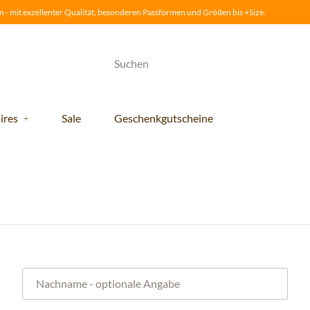
 - mit exzellenter Qualität, besonderen Passformen und Größen bis +Size.
ires
Sale
Geschenkgutscheine
Nachname
- optionale Angabe