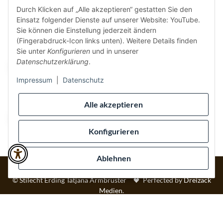
Durch Klicken auf „Alle akzeptieren“ gestatten Sie den
Einsatz folgender Dienste auf unserer Website: YouTube.
Vertrag widerrufen
Sie können die Einstellung jederzeit ändern
(Fingerabdruck-Icon links unten). Weitere Details finden
Sicher bezahlen via:
Sie unter
Konfigurieren
und in unserer
Datenschutzerklärung
.
Impressum
|
Datenschutz
Wir versenden via:
Alle akzeptieren
Konfigurieren
Ablehnen
* Alle Preise inkl. gesetzlicher USt., inkl.
Versand
© Stilecht Erding Tatjana Armbruster
Perfected by
Dreizack
Medien
.
Powered by
JTL-Shop