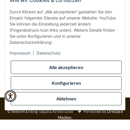
Wie wir Cookies & Co nutzen
Durch Klicken auf „Alle akzeptieren“ gestatten Sie den
Einsatz folgender Dienste auf unserer Website: YouTube.
Vertrag widerrufen
Sie können die Einstellung jederzeit ändern
(Fingerabdruck-Icon links unten). Weitere Details finden
Sicher bezahlen via:
Sie unter
Konfigurieren
und in unserer
Datenschutzerklärung
.
Impressum
|
Datenschutz
Wir versenden via:
Alle akzeptieren
Konfigurieren
Ablehnen
* Alle Preise inkl. gesetzlicher USt., inkl.
Versand
© Stilecht Erding Tatjana Armbruster
Perfected by
Dreizack
Medien
.