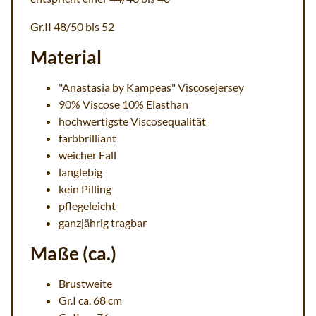
Gr.II 48/50 bis 52
Material
"Anastasia by Kampeas" Viscosejersey
90% Viscose 10% Elasthan
hochwertigste Viscosequalität
farbbrilliant
weicher Fall
langlebig
kein Pilling
pflegeleicht
ganzjährig tragbar
Maße (ca.)
Brustweite
Gr.I ca. 68 cm