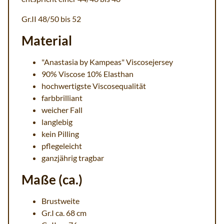
Gr.II 48/50 bis 52
Material
"Anastasia by Kampeas" Viscosejersey
90% Viscose 10% Elasthan
hochwertigste Viscosequalität
farbbrilliant
weicher Fall
langlebig
kein Pilling
pflegeleicht
ganzjährig tragbar
Maße (ca.)
Brustweite
Gr.I ca. 68 cm