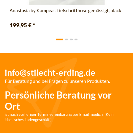
Anastasia by Kampeas Tiefschritthose gemässigt, black
199,95 €
*
info@stilecht-erding.de
Für Beratung und bei Fragen zu unseren Produkten.
Persönliche Beratung vor
Ort
ist nach vorheriger Terminvereinbarung per Email möglich. (Kein
klassisches Ladengeschäft.)