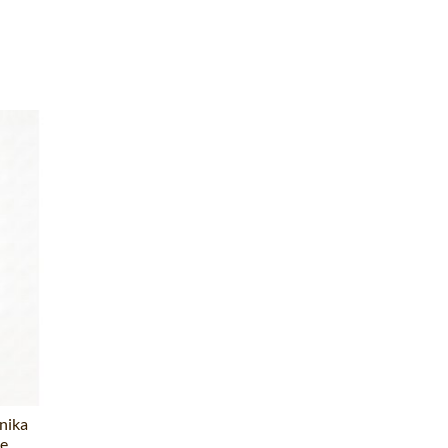
nika
ze