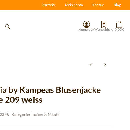
Startseite
Mein Konto
Kontakt
Blog
Anmelden
Wunschliste
0,00 €
ia by Kampeas Blusenjacke
e 209 weiss
2335
Kategorie:
Jacken & Mäntel