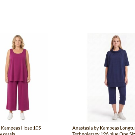
y Kampeas Hose 105
Anastasia by Kampeas Longtu
y cassis
Technojersey 196 blue One Si