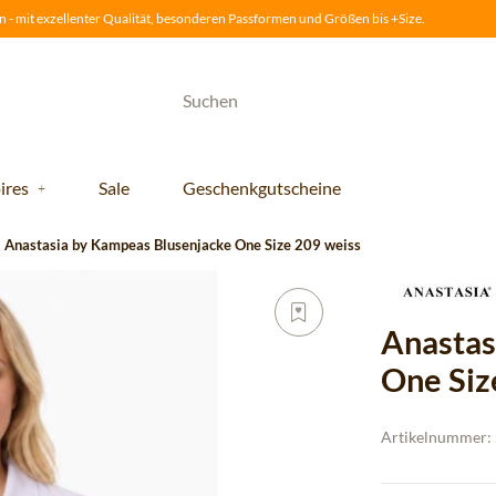
 - mit exzellenter Qualität, besonderen Passformen und Größen bis +Size.
ires
Sale
Geschenkgutscheine
Anastasia by Kampeas Blusenjacke One Size 209 weiss
Anastas
One Siz
Artikelnummer: