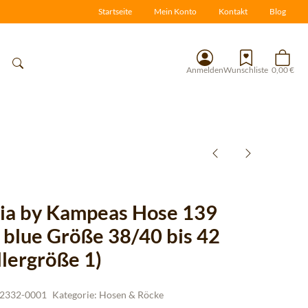
Startseite
Mein Konto
Kontakt
Blog
Anmelden
Wunschliste
0,00 €
ia by Kampeas Hose 139
g blue Größe 38/40 bis 42
llergröße 1)
2332-0001
Kategorie:
Hosen & Röcke