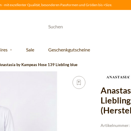
 - mit exzellenter Qualität, besonderen Passformen und Größen bis +Size.
ires
Sale
Geschenkgutscheine
Anastasia by Kampeas Hose 139 Liebling blue
Anastas
Lieblin
(Herste
Artikelnummer: