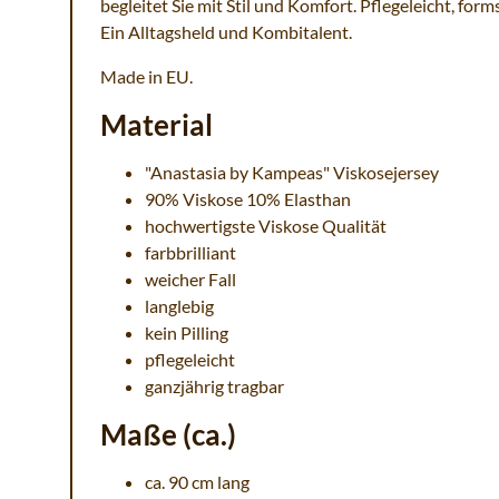
begleitet Sie mit Stil und Komfort. Pflegeleicht, for
Ein Alltagsheld und Kombitalent.
Made in EU.
Material
"Anastasia by Kampeas" Viskosejersey
90% Viskose 10% Elasthan
hochwertigste Viskose Qualität
farbbrilliant
weicher Fall
langlebig
kein Pilling
pflegeleicht
ganzjährig tragbar
Maße (ca.)
ca. 90 cm lang