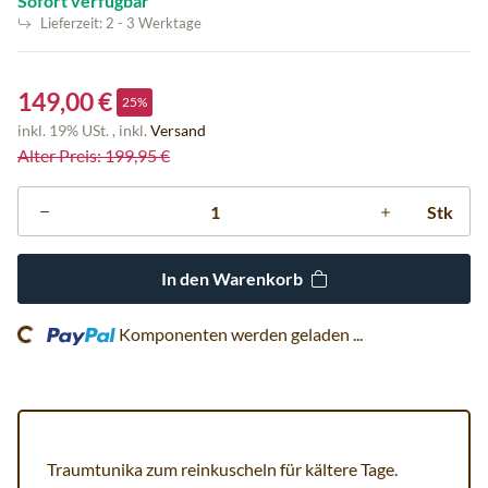
Sofort verfügbar
Lieferzeit:
2 - 3 Werktage
149,00 €
25%
inkl. 19% USt. , inkl.
Versand
Alter Preis: 199,95 €
Stk
In den Warenkorb
ing...
Komponenten werden geladen ...
Traumtunika zum reinkuscheln für kältere Tage.