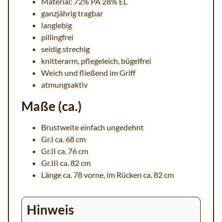
Material: 72% PA 28% EL
ganzjährig tragbar
langlebig
pillingfrei
seidig strechig
knitterarm, pflegeleich, bügelfrei
Weich und fließend im Griff
atmungsaktiv
Maße (ca.)
Brustweite einfach ungedehnt
Gr.I ca. 68 cm
Gr.II ca. 76 cm
Gr.III ca. 82 cm
Länge ca. 78 vorne, im Rücken ca. 82 cm
Hinweis