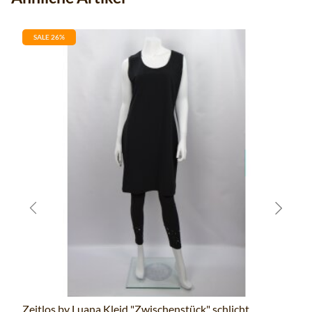
SALE 26%
Zeitlos by Luana Kleid "Zwischenstück" schlicht