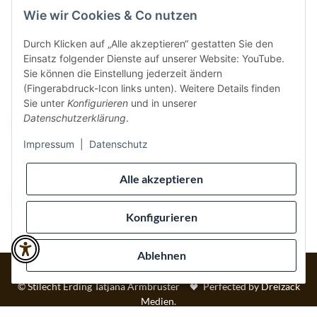
Wie wir Cookies & Co nutzen
Durch Klicken auf „Alle akzeptieren“ gestatten Sie den
Einsatz folgender Dienste auf unserer Website: YouTube.
Vertrag widerrufen
Sie können die Einstellung jederzeit ändern
(Fingerabdruck-Icon links unten). Weitere Details finden
Sicher bezahlen via:
Sie unter
Konfigurieren
und in unserer
Datenschutzerklärung
.
Impressum
|
Datenschutz
Wir versenden via:
Alle akzeptieren
Konfigurieren
Ablehnen
* Alle Preise inkl. gesetzlicher USt., inkl.
Versand
© Stilecht Erding Tatjana Armbruster
Perfected by
Dreizack
Medien
.