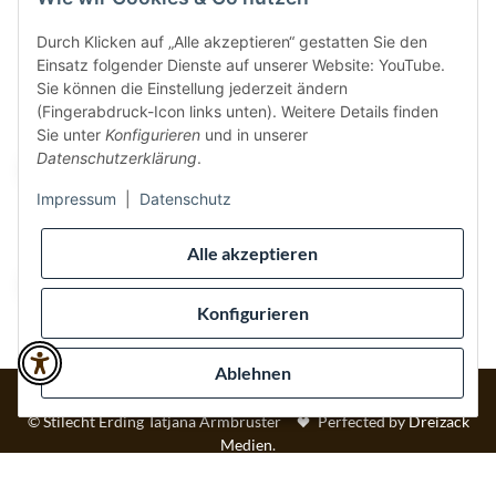
Durch Klicken auf „Alle akzeptieren“ gestatten Sie den
Einsatz folgender Dienste auf unserer Website: YouTube.
Vertrag widerrufen
Sie können die Einstellung jederzeit ändern
(Fingerabdruck-Icon links unten). Weitere Details finden
Sicher bezahlen via:
Sie unter
Konfigurieren
und in unserer
Datenschutzerklärung
.
Impressum
|
Datenschutz
Wir versenden via:
Alle akzeptieren
Konfigurieren
Ablehnen
* Alle Preise inkl. gesetzlicher USt., inkl.
Versand
© Stilecht Erding Tatjana Armbruster
Perfected by
Dreizack
Medien
.
Powered by
JTL-Shop