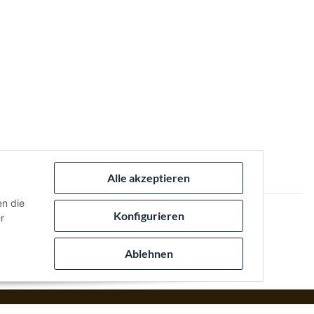
Alle akzeptieren
en die
Konfigurieren
r
 via:
Ablehnen
izack Medien
.
Powered by
JTL-Shop