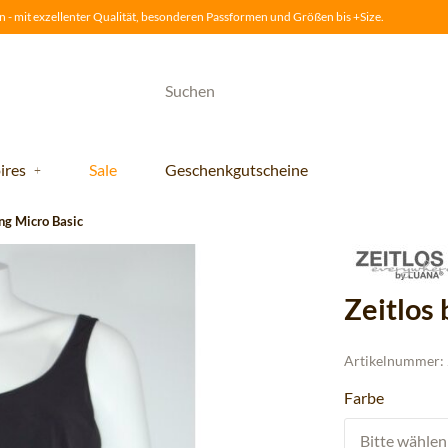
 - mit exzellenter Qualität, besonderen Passformen und Größen bis +Size.
ires
Sale
Geschenkgutscheine
ng Micro Basic
Zeitlos
Artikelnummer:
Farbe
Bitte wählen 