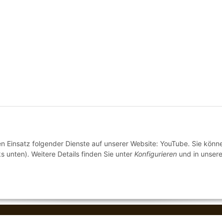
den Einsatz folgender Dienste auf unserer Website: YouTube. Sie könn
s unten). Weitere Details finden Sie unter
Konfigurieren
und in unsere
Wir versenden
© Stilecht Erding Tatjana Armbruster
Perfected by
Dre