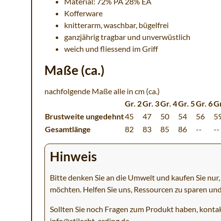
Material: 72% PA 28% EA
Kofferware
knitterarm, waschbar, bügelfrei
ganzjährig tragbar und unverwüstlich
weich und fliessend im Griff
Maße (ca.)
nachfolgende Maße alle in cm (ca.)
Gr. 2
Gr. 3
Gr. 4
Gr. 5
Gr. 6
Gr
Brustweite ungedehnt
45
47
50
54
56
5
Gesamtlänge
82
83
85
86
--
--
Hinweis
Bitte denken Sie an die Umwelt und kaufen Sie nur, 
möchten. Helfen Sie uns, Ressourcen zu sparen un
Sollten Sie noch Fragen zum Produkt haben, kontak
info@stilecht-erding.de
.