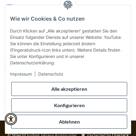
Instagram
Wie wir Cookies & Co nutzen
Durch Klicken auf „Alle akzeptieren“ gestatten Sie den
Einsatz folgender Dienste auf unserer Website: YouTube.
Vertrag widerrufen
Sie können die Einstellung jederzeit ändern
(Fingerabdruck-Icon links unten). Weitere Details finden
Sicher bezahlen via:
Sie unter
Konfigurieren
und in unserer
Datenschutzerklärung
.
Impressum
|
Datenschutz
Wir versenden via:
Alle akzeptieren
Konfigurieren
Ablehnen
* Alle Preise inkl. gesetzlicher USt., inkl.
Versand
© Stilecht Erding Tatjana Armbruster
Perfected by
Dreizack