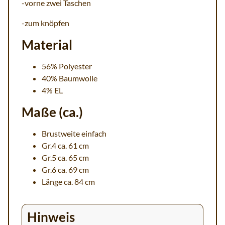
-vorne zwei Taschen
-zum knöpfen
Material
56% Polyester
40% Baumwolle
4% EL
Maße (ca.)
Brustweite einfach
Gr.4 ca. 61 cm
Gr.5 ca. 65 cm
Gr.6 ca. 69 cm
Länge ca. 84 cm
Hinweis