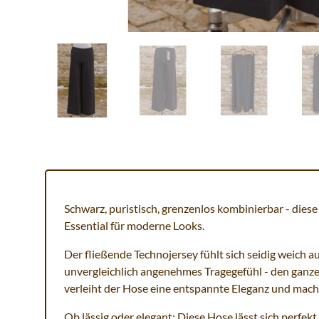
Schwarz, puristisch, grenzenlos kombinierbar - diese
Essential für moderne Looks.
Der fließende Technojersey fühlt sich seidig weich au
unvergleichlich angenehmes Tragegefühl - den ganzen
verleiht der Hose eine entspannte Eleganz und macht 
Ob lässig oder elegant: Diese Hose lässt sich perfek