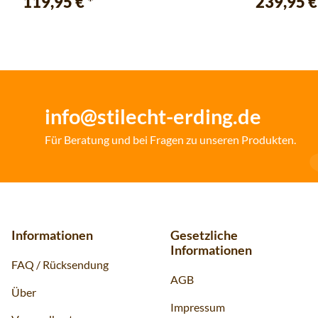
119,95 €
*
239,95 
info@stilecht-erding.de
Für Beratung und bei Fragen zu unseren Produkten.
Informationen
Gesetzliche
Informationen
FAQ / Rücksendung
AGB
Über
Impressum