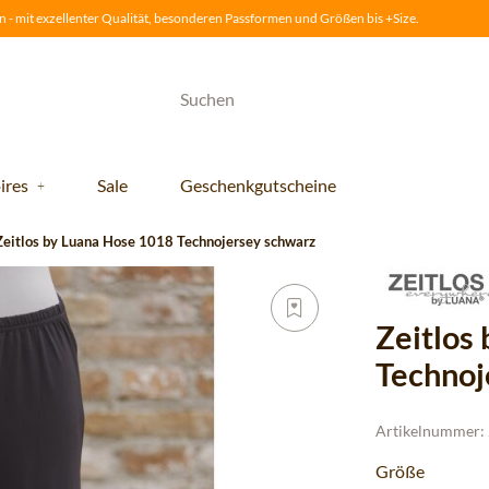
 - mit exzellenter Qualität, besonderen Passformen und Größen bis +Size.
ires
Sale
Geschenkgutscheine
Zeitlos by Luana Hose 1018 Technojersey schwarz
Zeitlos
Technoj
Artikelnummer:
Größe