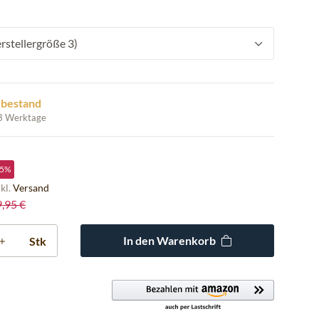
rstellergröße 3)
rbestand
 3 Werktage
5%
nkl.
Versand
9,95 €
In den Warenkorb
Stk