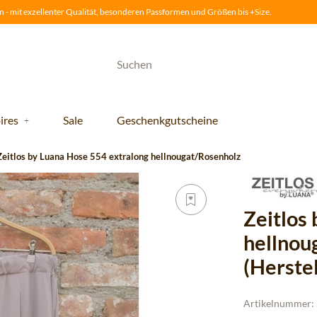
 - mit exzellenter Qualität, besonderen Passformen und Größen bis +Size.
ires
Sale
Geschenkgutscheine
Zeitlos by Luana Hose 554 extralong hellnougat/Rosenholz
Zeitlos
hellnou
(Herste
Artikelnummer: