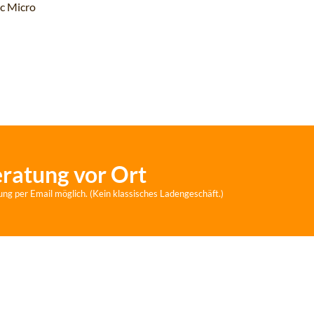
ic Micro
eratung vor Ort
ung per Email möglich. (Kein klassisches Ladengeschäft.)