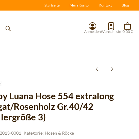
Startseite
Mein Konto
Kontakt
Blog
Anmelden
Wunschliste
0,00 €
 by Luana Hose 554 extralong
gat/Rosenholz Gr.40/42
llergröße 3)
2013-0001
Kategorie:
Hosen & Röcke