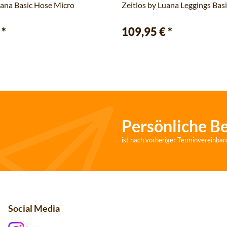
uana Basic Hose Micro
Zeitlos by Luana Leggings Bas
€
*
109,95 €
*
Persönliche B
ist nach vorheriger Terminvereinbar
Social Media