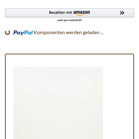
ing...
Komponenten werden geladen ...