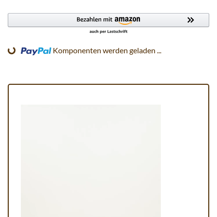
ading...
Komponenten werden geladen ...