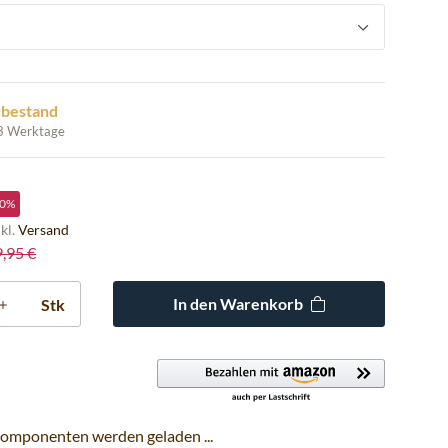
rbestand
 3 Werktage
0%
nkl.
Versand
9,95 €
In den Warenkorb
Stk
omponenten werden geladen ...