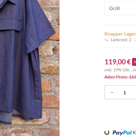
Gr.III
Knapper Lage
Lieferzeit:
2 -
119,00 €
3
inkl. 19% USt. , i
Alter Preis: 16
Loading...
K