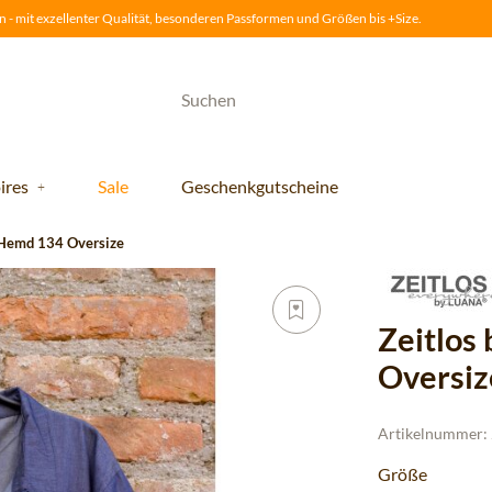
 - mit exzellenter Qualität, besonderen Passformen und Größen bis +Size.
ires
Sale
Geschenkgutscheine
 Hemd 134 Oversize
Zeitlos
Oversize
Artikelnummer:
Größe