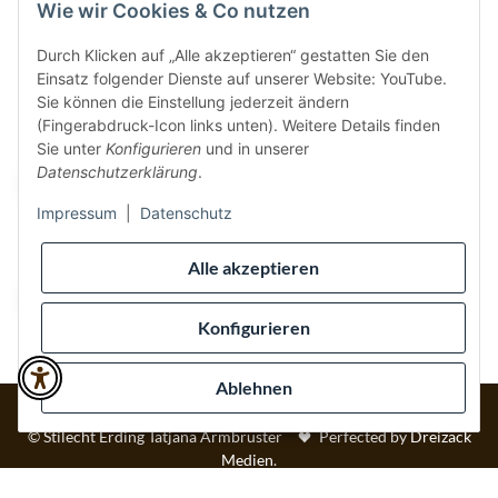
Wie wir Cookies & Co nutzen
Durch Klicken auf „Alle akzeptieren“ gestatten Sie den
Einsatz folgender Dienste auf unserer Website: YouTube.
Vertrag widerrufen
Sie können die Einstellung jederzeit ändern
(Fingerabdruck-Icon links unten). Weitere Details finden
Sicher bezahlen via:
Sie unter
Konfigurieren
und in unserer
Datenschutzerklärung
.
Impressum
|
Datenschutz
Wir versenden via:
Alle akzeptieren
Konfigurieren
Ablehnen
* Alle Preise inkl. gesetzlicher USt., inkl.
Versand
© Stilecht Erding Tatjana Armbruster
Perfected by
Dreizack
Medien
.