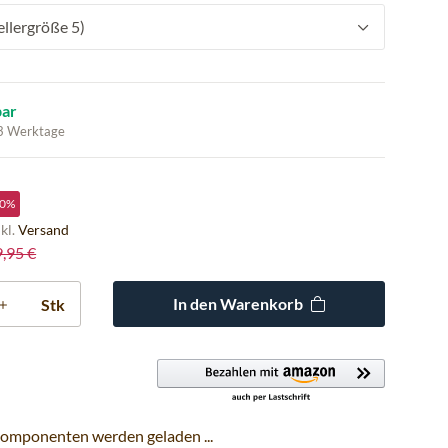
ellergröße 5)
bar
 3 Werktage
0%
nkl.
Versand
9,95 €
In den Warenkorb
Stk
omponenten werden geladen ...