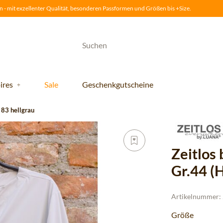
 - mit exzellenter Qualität, besonderen Passformen und Größen bis +Size.
ires
Sale
Geschenkgutscheine
 83 hellgrau
Zeitlos 
Gr.44 (
Artikelnummer:
Größe