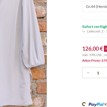
Gr.44 (Herst
Sofort verfüg
Lieferzeit:
2 -
126,00 €
3
inkl. 19% USt. , i
Alter Preis: 17
Loading...
K