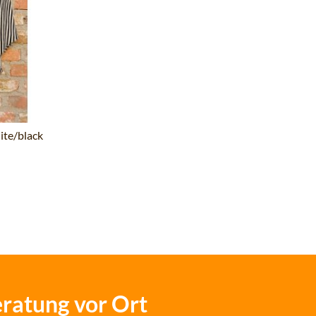
ite/black
eratung vor Ort