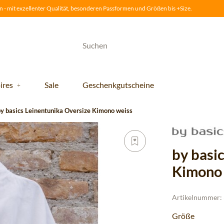
 - mit exzellenter Qualität, besonderen Passformen und Größen bis +Size.
ires
Sale
Geschenkgutscheine
by basics Leinentunika Oversize Kimono weiss
by basi
Kimono 
Artikelnummer:
Größe