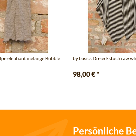
ulpe elephant melange Bubble
by basics Dreieckstuch raw wh
98,00 €
*
Persönliche B