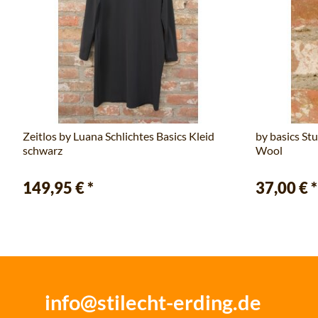
Zeitlos by Luana Schlichtes Basics Kleid
by basics St
schwarz
Wool
149,95 €
*
37,00 €
*
info@stilecht-erding.de