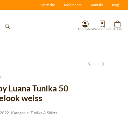
Startseite
Mein Konto
Kontakt
Blog
Anmelden
Wunschliste
0,00 €
 by Luana Tunika 50
elook weiss
2092
Kategorie:
Tunika & Shirts