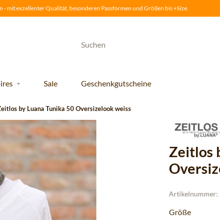
 - mit exzellenter Qualität, besonderen Passformen und Größen bis +Size.
ires
Sale
Geschenkgutscheine
Zeitlos by Luana Tunika 50 Oversizelook weiss
Zeitlos
Oversiz
Artikelnummer:
Größe