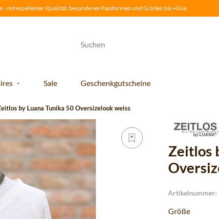
 - mit exzellenter Qualität, besonderen Passformen und Größen bis +Size.
ires
Sale
Geschenkgutscheine
Zeitlos by Luana Tunika 50 Oversizelook weiss
Zeitlos
Oversize
Artikelnummer:
Größe