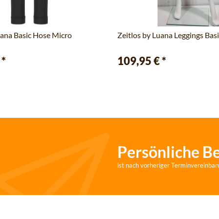
uana Basic Hose Micro
Zeitlos by Luana Leggings Bas
€
*
109,95 €
*
Persönliche B
ist nach vorheriger Terminvereinbar