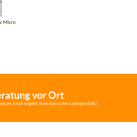
ic Micro
eratung vor Ort
ung per Email möglich. (Kein klassisches Ladengeschäft.)