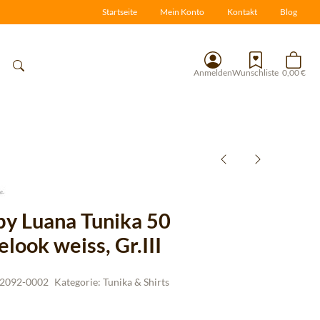
Startseite
Mein Konto
Kontakt
Blog
Anmelden
Wunschliste
0,00 €
 by Luana Tunika 50
look weiss, Gr.III
2092-0002
Kategorie:
Tunika & Shirts