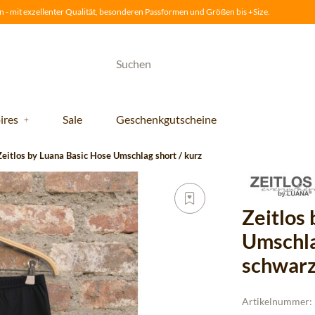
 - mit exzellenter Qualität, besonderen Passformen und Größen bis +Size.
ires
Sale
Geschenkgutscheine
Zeitlos by Luana Basic Hose Umschlag short / kurz
Zeitlos
Umschla
schwarz
Artikelnummer: