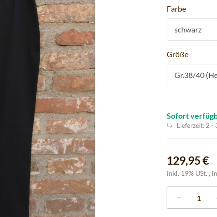
Farbe
schwarz
Größe
Gr.38/40 (He
Sofort verfüg
Lieferzeit:
2 -
129,95 €
inkl. 19% USt. , i