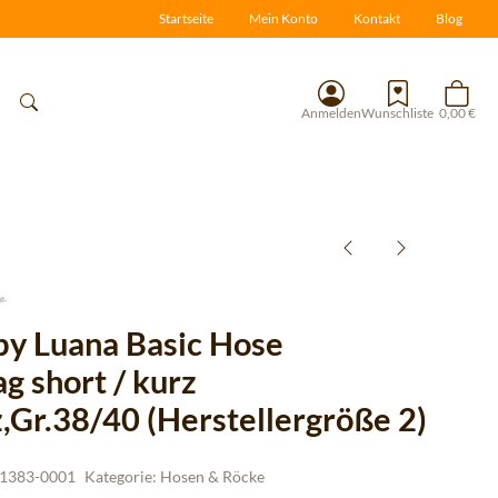
Startseite
Mein Konto
Kontakt
Blog
Anmelden
Wunschliste
0,00 €
 by Luana Basic Hose
g short / kurz
,Gr.38/40 (Herstellergröße 2)
1383-0001
Kategorie:
Hosen & Röcke