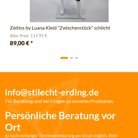
Zeitlos by Luana Kleid "Zwischenstück" schlicht
Alter Preis: 119,95 €
89,00 €
*
info@stilecht-erding.de
Für Beratung und bei Fragen zu unseren Produkten.
Persönliche Beratung vor
Ort
ist nach vorheriger Terminvereinbarung per Email möglich. (Kein