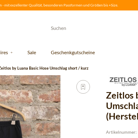
 - mit exzellenter Qualität, besonderen Passformen und Größen bis +Size.
ires
Sale
Geschenkgutscheine
Zeitlos by Luana Basic Hose Umschlag short / kurz
Zeitlos
Umschla
(Herste
Artikelnummer: