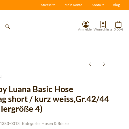
Startseite
Mein Konto
Kontakt
Blog
Anmelden
Wunschliste
0,00 €
 by Luana Basic Hose
g short / kurz weiss,Gr.42/44
llergröße 4)
1383-0013
Kategorie:
Hosen & Röcke