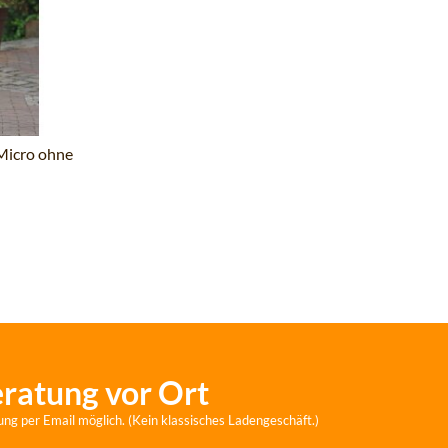
"Micro ohne
eratung vor Ort
ung per Email möglich. (Kein klassisches Ladengeschäft.)