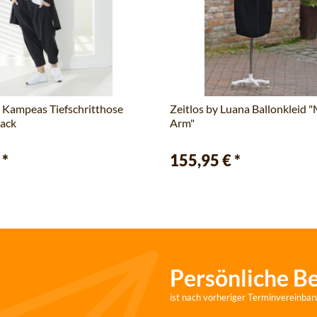
 Kampeas Tiefschritthose
Zeitlos by Luana Ballonkleid 
lack
Arm"
€
*
155,95 €
*
Persönliche B
ist nach vorheriger Terminvereinbar