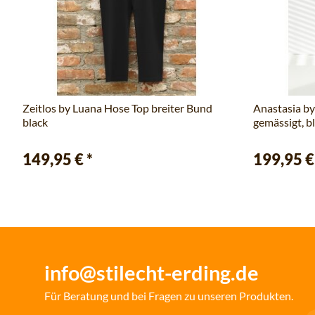
Zeitlos by Luana Hose Top breiter Bund
Anastasia by
black
gemässigt, b
149,95 €
*
199,95 
info@stilecht-erding.de
Für Beratung und bei Fragen zu unseren Produkten.