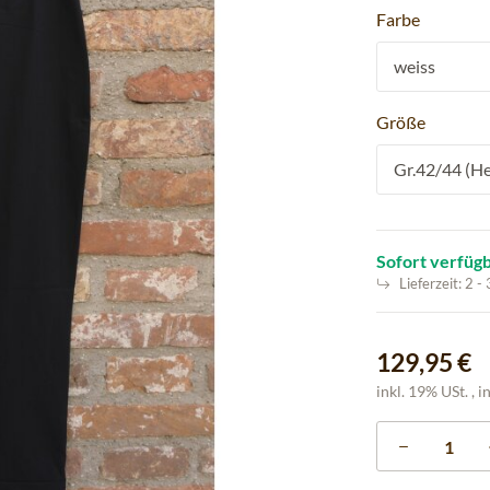
Farbe
weiss
Größe
Gr.42/44 (He
Sofort verfüg
Lieferzeit:
2 -
129,95 €
inkl. 19% USt. , i