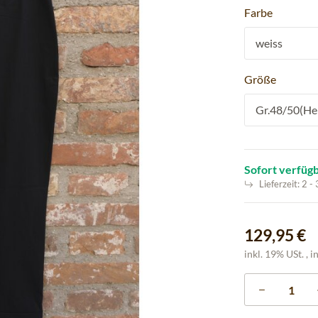
Farbe
weiss
Größe
Gr.48/50(Her
Sofort verfüg
Lieferzeit:
2 -
129,95 €
inkl. 19% USt. , i