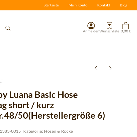
Startseite
Mein Konto
Kontakt
Blog
Anmelden
Wunschliste
0,00 €
 by Luana Basic Hose
g short / kurz
r.48/50(Herstellergröße 6)
1383-0015
Kategorie:
Hosen & Röcke