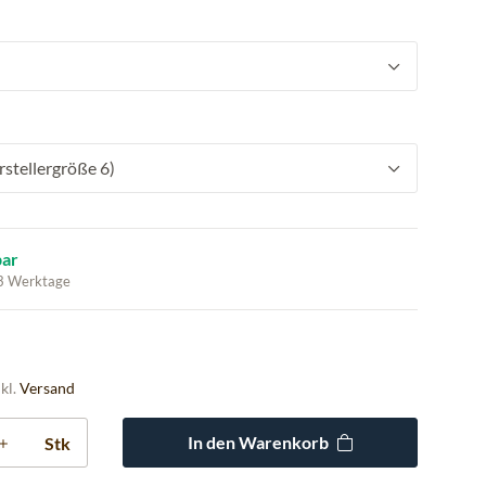
stellergröße 6)
bar
 3 Werktage
nkl.
Versand
In den Warenkorb
Stk