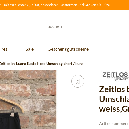
 - mit exzellenter Qualität, besonderen Passformen und Größen bis +Size.
ires
Sale
Geschenkgutscheine
Zeitlos by Luana Basic Hose Umschlag short / kurz
Zeitlos
Umschla
weiss,G
Artikelnummer: